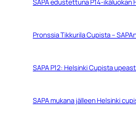
SAPA edustettuna P14-ikäluokan Hu
Pronssia Tikkurila Cupista – SAPAn
SAPA P12: Helsinki Cupista upeasti
SAPA mukana jälleen Helsinki cup