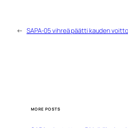
←
SAPA-05 vihreä päätti kauden voitt
MORE POSTS