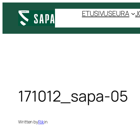
Siirry
ETUSIVU
SEURA
J
sisältöön
171012_sapa-05
Written by
Rik
in