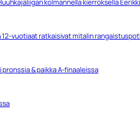
uhkajaliigan kolmannella kierroksella Eerikk
 12-vuotiaat ratkaisivat mitalin rangaistuspo
 pronssia & paikka A-finaaleissa
issa