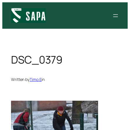
Siirry
sisältöön
DSC_0379
Written by
Timo E
in