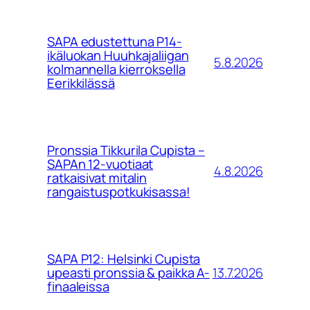
SAPA edustettuna P14-
ikäluokan Huuhkajaliigan
5.8.2026
kolmannella kierroksella
Eerikkilässä
Pronssia Tikkurila Cupista –
SAPAn 12-vuotiaat
4.8.2026
ratkaisivat mitalin
rangaistuspotkukisassa!
SAPA P12: Helsinki Cupista
13.7.2026
upeasti pronssia & paikka A-
finaaleissa