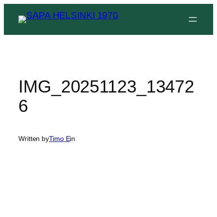
Siirry
sisältöön
IMG_20251123_13472
6
Written by
Timo E
in