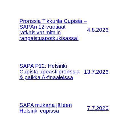
Pronssia Tikkurila Cupista –
SAPAn 12-vuotiaat
4.8.2026
ratkaisivat mitalin
rangaistuspotkukisassa!
SAPA P12: Helsinki
Cupista upeasti pronssia
13.7.2026
& paikka A-finaaleissa
SAPA mukana jälleen
7.7.2026
Helsinki cupissa