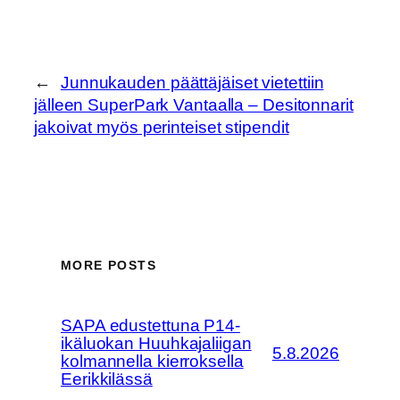
←
Junnukauden päättäjäiset vietettiin
jälleen SuperPark Vantaalla – Desitonnarit
jakoivat myös perinteiset stipendit
MORE POSTS
SAPA edustettuna P14-
ikäluokan Huuhkajaliigan
5.8.2026
kolmannella kierroksella
Eerikkilässä