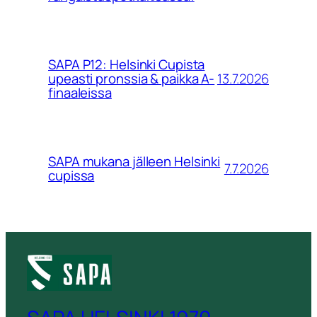
SAPA P12: Helsinki Cupista
13.7.2026
upeasti pronssia & paikka A-
finaaleissa
SAPA mukana jälleen Helsinki
7.7.2026
cupissa