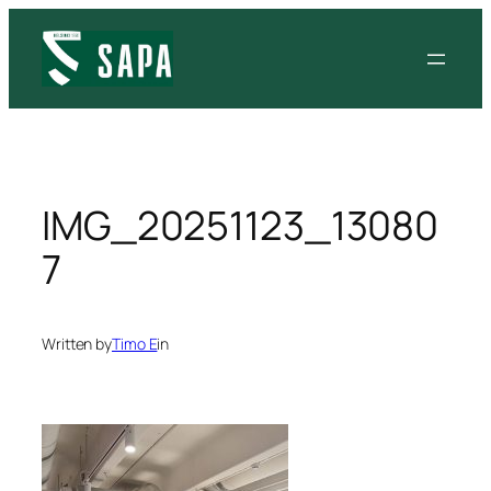
Siirry
sisältöön
IMG_20251123_13080
7
Written by
Timo E
in