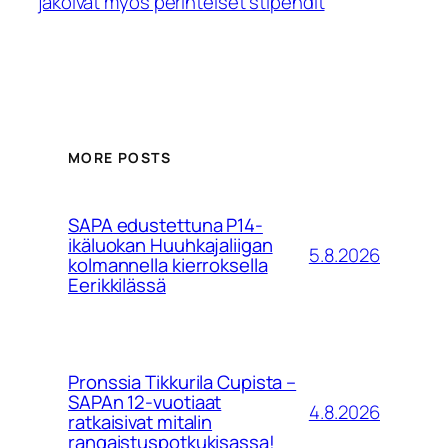
jakoivat myös perinteiset stipendit
MORE POSTS
SAPA edustettuna P14-
ikäluokan Huuhkajaliigan
5.8.2026
kolmannella kierroksella
Eerikkilässä
Pronssia Tikkurila Cupista –
SAPAn 12-vuotiaat
4.8.2026
ratkaisivat mitalin
rangaistuspotkukisassa!