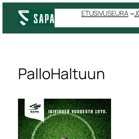
ETUSIVU
SEURA
J
PalloHaltuun