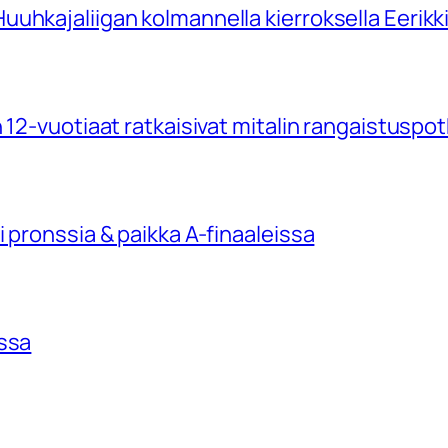
uhkajaliigan kolmannella kierroksella Eerikk
 12-vuotiaat ratkaisivat mitalin rangaistuspo
 pronssia & paikka A-finaaleissa
issa