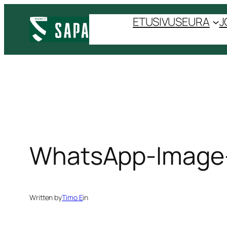
Siirry
ETUSIVU
SEURA
J
sisältöön
WhatsApp-Image-
Written by
Timo E
in