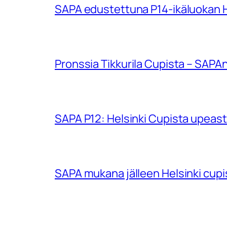
SAPA edustettuna P14-ikäluokan Hu
Pronssia Tikkurila Cupista – SAPAn
SAPA P12: Helsinki Cupista upeasti
SAPA mukana jälleen Helsinki cup