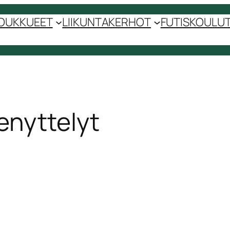
OUKKUEET
LIIKUNTAKERHOT
FUTISKOULUT 
enyttelyt