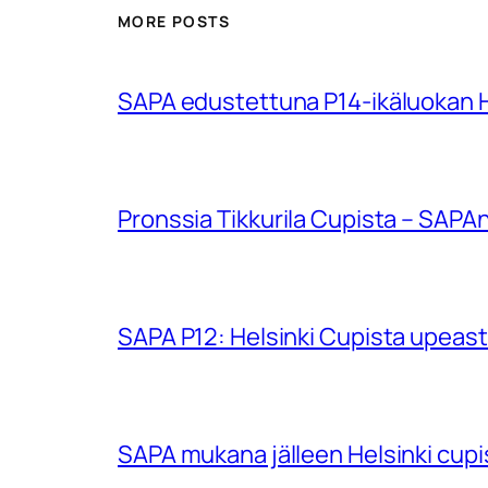
MORE POSTS
SAPA edustettuna P14-ikäluokan Hu
Pronssia Tikkurila Cupista – SAPAn
SAPA P12: Helsinki Cupista upeasti
SAPA mukana jälleen Helsinki cup