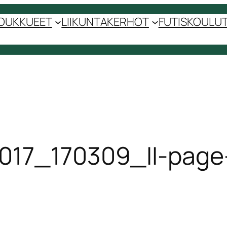
OUKKUEET
LIIKUNTAKERHOT
FUTISKOULUT 
2017_170309_II-page