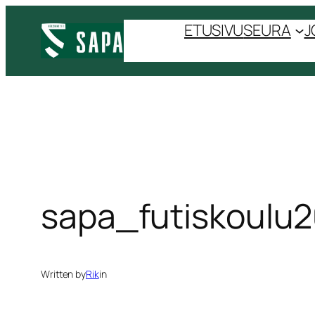
Siirry
ETUSIVU
SEURA
J
sisältöön
sapa_futiskoulu
Written by
Rik
in