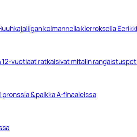
uhkajaliigan kolmannella kierroksella Eerikk
 12-vuotiaat ratkaisivat mitalin rangaistuspo
 pronssia & paikka A-finaaleissa
issa