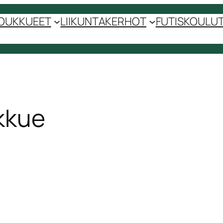
OUKKUEET
LIIKUNTAKERHOT
FUTISKOULUT 
kkue