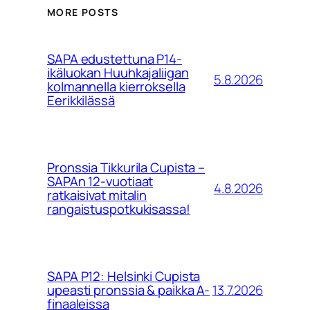
MORE POSTS
SAPA edustettuna P14-
ikäluokan Huuhkajaliigan
5.8.2026
kolmannella kierroksella
Eerikkilässä
Pronssia Tikkurila Cupista –
SAPAn 12-vuotiaat
4.8.2026
ratkaisivat mitalin
rangaistuspotkukisassa!
SAPA P12: Helsinki Cupista
13.7.2026
upeasti pronssia & paikka A-
finaaleissa