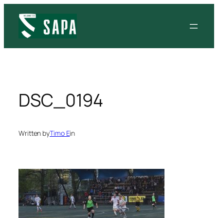
Siirry
sisältöön
DSC_0194
Written by
Timo E
in