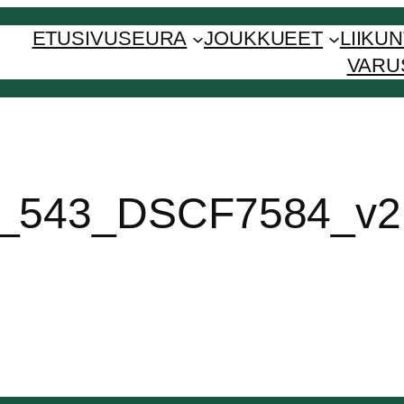
ETUSIVU
SEURA
JOUKKUEET
LIIKU
VARU
_543_DSCF7584_v2